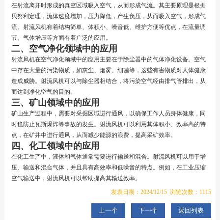
在射流离开时形成的真空区域吸入空气，从而形成气流。其主要原理是根据
贝努利定理，流体速度增加，压力降低，产生负压，从而吸入空气，形成气
流。射流风机有着结构简单、体积小、噪音低、维护方便等优点，在流量调
节、气体增压等方面有着广泛的应用。
二、空气净化领域中的应用
射流风机在空气净化领域中的应用主要在于除尘器中的气体净化设备。空气
中存在大量的污染物质，如灰尘、烟雾、细菌等，这些有害物质对人体健康
造成威胁。射流风机可以与除尘器相结合，将污染空气经由排气管排出，从
而达到净化空气的目的。
三、矿山领域中的应用
矿山生产过程中，需要对采掘区域进行通风，以确保工作人员身体健康，同
时也防止瓦斯爆炸等事故的发生。射流风机可以利用其体积小、效率高的特
点，在矿井中进行通风，从而减少能源的浪费，提高采矿效率。
四、化工领域中的应用
在化工生产中，液体和气体通常需要进行输送和混合。射流风机可以用于增
压、输送和混合气体，并且具有高效率和低噪音的特点。例如，在工业压缩
空气输送中，射流风机可以帮助提高其输送效率。
发表日期：2024/12/15 浏览次数：1115
上一个
下一个
返回列表