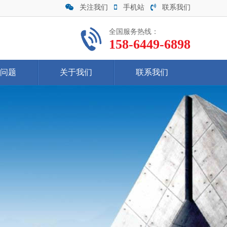
关注我们
手机站
联系我们
全国服务热线：
158-6449-6898
问题
关于我们
联系我们