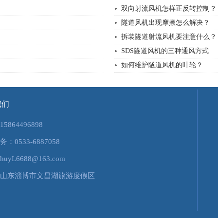
双向射流风机怎样正反转控制？
隧道风机出现摩擦怎么解决？
拆装隧道射流风机要注意什么？
SDS隧道风机的三种通风方式
如何维护隧道风机的叶轮？
我们
15864496898
务：
0533-6887058
uyL6688@163.com
山东淄博市文昌湖旅游度假区