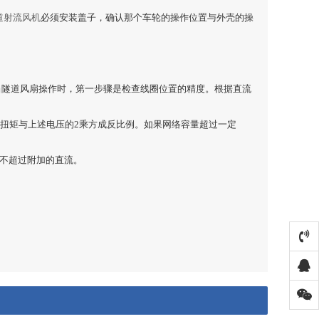
道射流风机
必须安装盖子，确认那个车轮的操作位置与外壳的操
当隧道风扇操作时，第一步骤是检查线圈位置的精度。根据直流
动扭矩与上述电压的2乘方成反比例。如果网络容量超过一定
流不超过附加的直流。