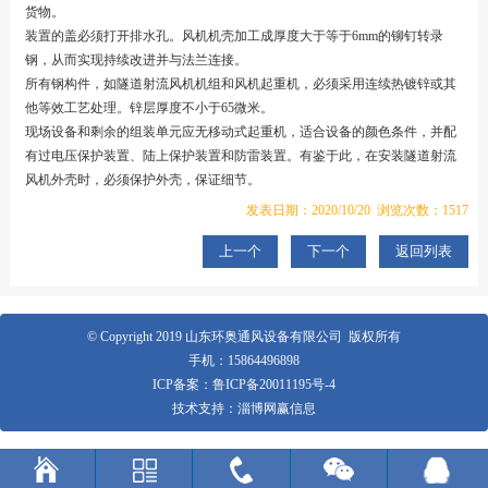
货物。
装置的盖必须打开排水孔。风机机壳加工成厚度大于等于6mm的铆钉转录
钢，从而实现持续改进并与法兰连接。
所有钢构件，如隧道射流风机机组和风机起重机，必须采用连续热镀锌或其
他等效工艺处理。锌层厚度不小于65微米。
现场设备和剩余的组装单元应无移动式起重机，适合设备的颜色条件，并配
有过电压保护装置、陆上保护装置和防雷装置。有鉴于此，在安装隧道射流
风机外壳时，必须保护外壳，保证细节。
发表日期：2020/10/20 浏览次数：1517
上一个
下一个
返回列表
© Copyright 2019 山东环奥通风设备有限公司 版权所有
手机：
15864496898
ICP备案：
鲁ICP备20011195号-4
技术支持：
淄博网赢信息