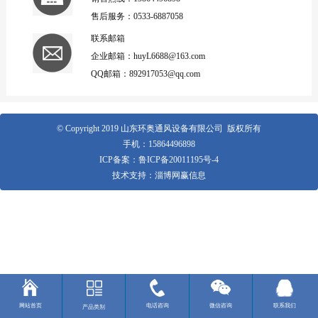
售后服务：
0533-6887058
联系邮箱
企业邮箱：huyL6688@163.com
QQ邮箱：892917053@qq.com
© Copyright 2019 山东环奥通风设备有限公司 版权所有
手机：
15864496898
ICP备案：
鲁ICP备20011195号-4
技术支持：
淄博网赢信息
网站首页
电话咨询
微信咨询
联系我们
产品类别