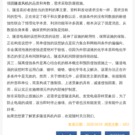
强固
隧道风机
的品质和寿数，需求采取防腐措施。
1。隧道喜好者选恰当的资料的事主要。资料和发动请求没有一样，需求没有
同的型号。正在肯定了模子和次要参数以后，依据条件的没有同数据的耐侵
蚀性联合了情理化学本质、利润功能等许多因素，根本决议了强度消息。从
数据自身来看，确保资料的保险是指标。
2。隧道电扇的设想和优质的设想，延伸了设施的耐用性，保障设施的保险。
正在构造设想中，简单侵蚀的设想缺点是应力集合和网格间条件的偏偏向。
非金属浸泡液的侵蚀进度绝对于较低，但因为外部滤液的化学本质和电化学
形态的变迁具有间隙和缺点。隧道风机间隙侵蚀得很凶猛。
其三，隔离侵蚀条件是离心结合机的根本概念和预防侵蚀措施之一。隧道电
扇的设想时常运用凸缘、镀锌、镀铬、镀化学等名义解决。该署办法正在许
多条件中是无效的。然而，关于缭绕元件，必需留意主要的景象。依据裂痕
的外形和单位，简直构成了微裂痕。上述景象的具有，减速侵蚀因素。因
而，应认实正在施缭绕元件的内部掩护制度。
除非采取防止措施以外，还需求监督隧道风机。发觉电扇异样景象后，为了
防止电扇的成绩，该当即时停止修缮。由于谁也没有能发觉，没有能中止喜
好者。
如果您想要了解更多隧道风机内容，欢迎随时关注我们。
发表日期：2020/10/19 浏览次数：1051