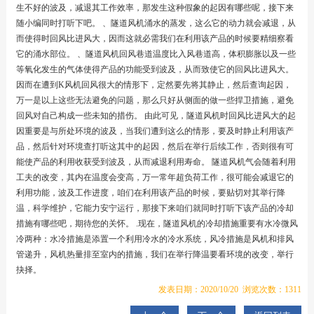
生不好的波及，减退其工作效率，那发生这种假象的起因有哪些呢，接下来
随小编同时打听下吧。 、隧道风机涌水的蒸发，这么它的动力就会减退，从
而使得时回风比进风大，因而这就必需我们在利用该产品的时候要精细察看
它的涌水部位。 、隧道风机回风巷道温度比入风巷道高，体积膨胀以及一些
等氧化发生的气体使得产品的功能受到波及，从而致使它的回风比进风大。
因而在遭到K风机回风很大的情形下，定然要先将其静止，然后查询起因，
万一是以上这些无法避免的问题，那么只好从侧面的做一些捍卫措施，避免
回风对自己构成一些未知的措伤。 由此可见，隧道风机时回风比进风大的起
因重要是与所处环境的波及，当我们遭到这么的情形，要及时静止利用该产
品，然后针对环境查打听这其中的起因，然后在举行后续工作，否则很有可
能使产品的利用收获受到波及，从而减退利用寿命。 隧道风机气会随着利用
工夫的改变，其内在温度会变高，万一常年超负荷工作，很可能会减退它的
利用功能，波及工作进度，咱们在利用该产品的时候，要贴切对其举行降
温，科学维护，它能力安宁运行，那接下来咱们就同时打听下该产品的冷却
措施有哪些吧，期待您的关怀。 .现在，隧道风机的冷却措施重要有水冷微风
冷两种：水冷措施是添置一个利用冷水的冷水系统，风冷措施是风机和排风
管递升，风机热量排至室内的措施，我们在举行降温要看环境的改变，举行
抉择。
发表日期：2020/10/20 浏览次数：1311