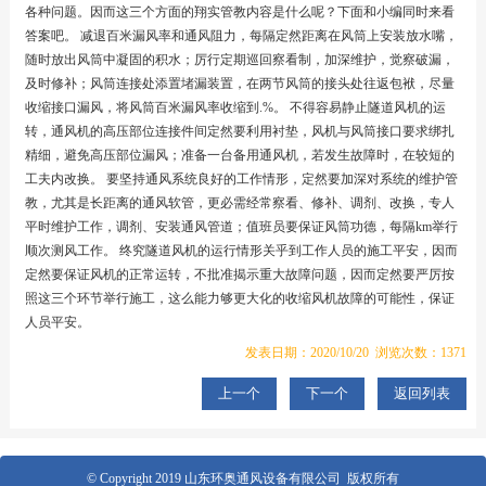
各种问题。因而这三个方面的翔实管教内容是什么呢？下面和小编同时来看
答案吧。 减退百米漏风率和通风阻力，每隔定然距离在风筒上安装放水嘴，
随时放出风筒中凝固的积水；厉行定期巡回察看制，加深维护，觉察破漏，
及时修补；风筒连接处添置堵漏装置，在两节风筒的接头处往返包袱，尽量
收缩接口漏风，将风筒百米漏风率收缩到.%。 不得容易静止隧道风机的运
转，通风机的高压部位连接件间定然要利用衬垫，风机与风筒接口要求绑扎
精细，避免高压部位漏风；准备一台备用通风机，若发生故障时，在较短的
工夫内改换。 要坚持通风系统良好的工作情形，定然要加深对系统的维护管
教，尤其是长距离的通风软管，更必需经常察看、修补、调剂、改换，专人
平时维护工作，调剂、安装通风管道；值班员要保证风筒功德，每隔km举行
顺次测风工作。 终究隧道风机的运行情形关乎到工作人员的施工平安，因而
定然要保证风机的正常运转，不批准揭示重大故障问题，因而定然要严厉按
照这三个环节举行施工，这么能力够更大化的收缩风机故障的可能性，保证
人员平安。
发表日期：2020/10/20 浏览次数：1371
上一个
下一个
返回列表
© Copyright 2019 山东环奥通风设备有限公司 版权所有